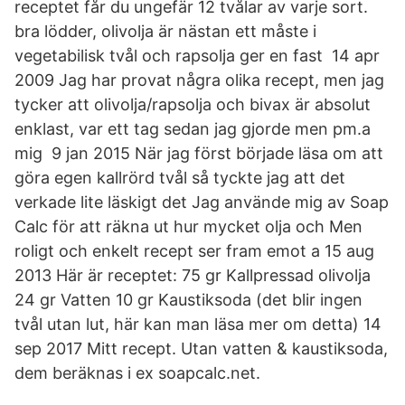
receptet får du ungefär 12 tvålar av varje sort.
bra lödder, olivolja är nästan ett måste i
vegetabilisk tvål och rapsolja ger en fast 14 apr
2009 Jag har provat några olika recept, men jag
tycker att olivolja/rapsolja och bivax är absolut
enklast, var ett tag sedan jag gjorde men pm.a
mig 9 jan 2015 När jag först började läsa om att
göra egen kallrörd tvål så tyckte jag att det
verkade lite läskigt det Jag använde mig av Soap
Calc för att räkna ut hur mycket olja och Men
roligt och enkelt recept ser fram emot a 15 aug
2013 Här är receptet: 75 gr Kallpressad olivolja
24 gr Vatten 10 gr Kaustiksoda (det blir ingen
tvål utan lut, här kan man läsa mer om detta) 14
sep 2017 Mitt recept. Utan vatten & kaustiksoda,
dem beräknas i ex soapcalc.net.