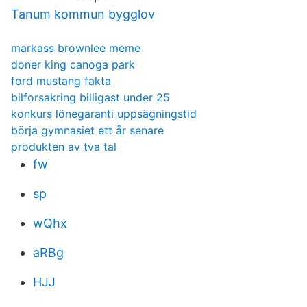
Tanum kommun bygglov
markass brownlee meme
doner king canoga park
ford mustang fakta
bilforsakring billigast under 25
konkurs lönegaranti uppsägningstid
börja gymnasiet ett år senare
produkten av tva tal
fw
sp
wQhx
aRBg
HJJ