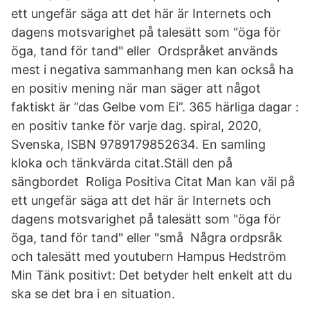
ett ungefär säga att det här är Internets och
dagens motsvarighet på talesätt som "öga för
öga, tand för tand" eller Ordspråket används
mest i negativa sammanhang men kan också ha
en positiv mening när man säger att något
faktiskt är ”das Gelbe vom Ei”. 365 härliga dagar :
en positiv tanke för varje dag. spiral, 2020,
Svenska, ISBN 9789179852634. En samling
kloka och tänkvärda citat.Ställ den på
sängbordet Roliga Positiva Citat Man kan väl på
ett ungefär säga att det här är Internets och
dagens motsvarighet på talesätt som "öga för
öga, tand för tand" eller "små Några ordpsråk
och talesätt med youtubern Hampus Hedström
Min Tänk positivt: Det betyder helt enkelt att du
ska se det bra i en situation.