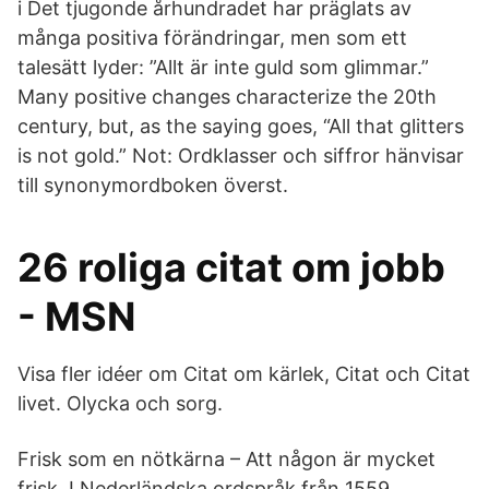
i Det tjugonde århundradet har präglats av
många positiva förändringar, men som ett
talesätt lyder: ”Allt är inte guld som glimmar.”
Many positive changes characterize the 20th
century, but, as the saying goes, “All that glitters
is not gold.” Not: Ordklasser och siffror hänvisar
till synonymordboken överst.
26 roliga citat om jobb
- MSN
Visa fler idéer om Citat om kärlek, Citat och Citat
livet. Olycka och sorg.
Frisk som en nötkärna – Att någon är mycket
frisk. I Nederländska ordspråk från 1559