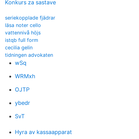
Konkurs za sastave
seriekopplade fjädrar
läsa noter cello
vattennivå höjs
istqb full form
cecilia gelin
tidningen advokaten
wSq
WRMxh
OJTP
ybedr
SvT
Hyra av kassaapparat