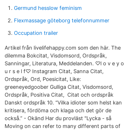
Germund hesslow feminism
Flexmassage göteborg telefonnummer
Occupation trailer
Artikel från livelifehappy.com som den här. The
dilemma Bokcitat, Visdomsord, Ordspråk,
Sanningar, Literatura, Meddelanden. ♡l o v e y o
u r s e l f♡ Instagram Citat, Sanna Citat,
Ordspråk, Ord, Poesicitat, Like:
greeneyedgoober Gulliga Citat, Visdomsord,
Ordspråk, Positiva Citat, Citat och ordspråk
Danskt ordspråk 10. “Vilka idioter som helst kan
kritisera, fördöma och klaga och det gör de
också.” - Okänd Har du provläst "Lycka - så
Moving on can refer to many different parts of